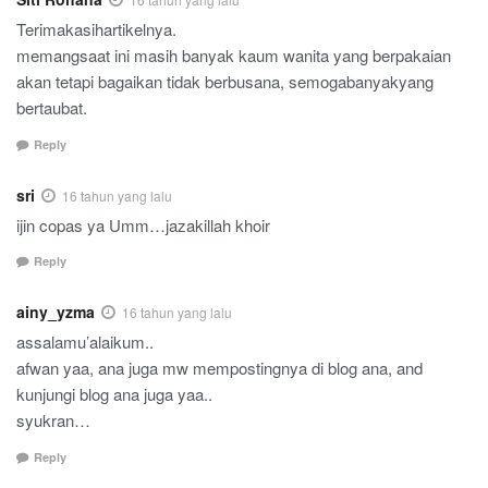
Terimakasihartikelnya.
memangsaat ini masih banyak kaum wanita yang berpakaian
akan tetapi bagaikan tidak berbusana, semogabanyakyang
bertaubat.
Reply
sri
16 tahun yang lalu
ijin copas ya Umm…jazakillah khoir
Reply
ainy_yzma
16 tahun yang lalu
assalamu’alaikum..
afwan yaa, ana juga mw mempostingnya di blog ana, and
kunjungi blog ana juga yaa..
syukran…
Reply