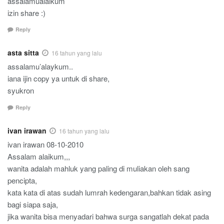
assalamualaikum
izin share :)
Reply
asta sitta
16 tahun yang lalu
assalamu’alaykum..
iana ijin copy ya untuk di share,
syukron
Reply
ivan irawan
16 tahun yang lalu
ivan irawan 08-10-2010
Assalam alaikum,,,
wanita adalah mahluk yang paling di muliakan oleh sang
pencipta,
kata kata di atas sudah lumrah kedengaran,bahkan tidak asing
bagi siapa saja,
jika wanita bisa menyadari bahwa surga sangatlah dekat pada