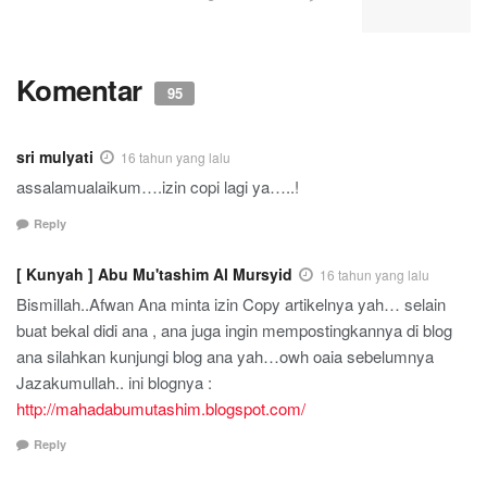
Komentar
95
sri mulyati
16 tahun yang lalu
assalamualaikum….izin copi lagi ya…..!
Reply
[ Kunyah ] Abu Mu'tashim Al Mursyid
16 tahun yang lalu
Bismillah..Afwan Ana minta izin Copy artikelnya yah… selain
buat bekal didi ana , ana juga ingin mempostingkannya di blog
ana silahkan kunjungi blog ana yah…owh oaia sebelumnya
Jazakumullah.. ini blognya :
http://mahadabumutashim.blogspot.com/
Reply