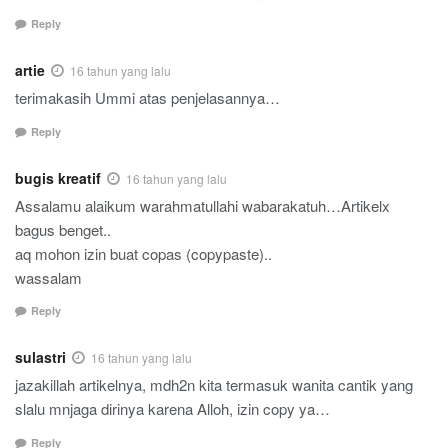
Reply
artie
16 tahun yang lalu
terimakasih Ummi atas penjelasannya…
Reply
bugis kreatif
16 tahun yang lalu
Assalamu alaikum warahmatullahi wabarakatuh…Artikelx
bagus benget..
aq mohon izin buat copas (copypaste)..
wassalam
Reply
sulastri
16 tahun yang lalu
jazakillah artikelnya, mdh2n kita termasuk wanita cantik yang
slalu mnjaga dirinya karena Alloh, izin copy ya…
Reply