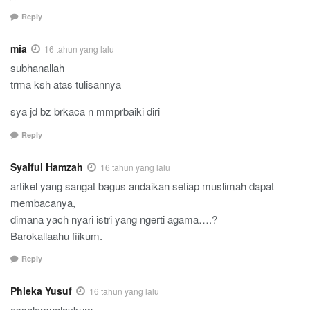
Reply
mia
16 tahun yang lalu
subhanallah
trma ksh atas tulisannya
sya jd bz brkaca n mmprbaiki diri
Reply
Syaiful Hamzah
16 tahun yang lalu
artikel yang sangat bagus andaikan setiap muslimah dapat
membacanya,
dimana yach nyari istri yang ngerti agama….?
Barokallaahu fiikum.
Reply
Phieka Yusuf
16 tahun yang lalu
assalamualaykum..