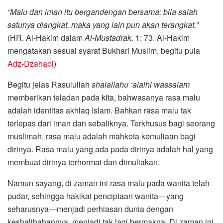
“Malu dan iman itu bergandengan bersama; bila salah
satunya diangkat, maka yang lain pun akan terangkat.”
(HR. Al-Hakim dalam
Al-Mustadrak,
1: 73. Al-Hakim
mengatakan sesuai syarat Bukhari Muslim, begitu pula
Adz-Dzahabi
)
Begitu jelas Rasulullah
shalallahu ‘alaihi wassalam
memberikan teladan pada kita, bahwasanya rasa malu
adalah identitas akhlaq Islam. Bahkan rasa malu tak
terlepas dari iman dan sebaliknya. Terkhusus bagi seorang
muslimah, rasa malu adalah mahkota kemuliaan bagi
dirinya. Rasa malu yang ada pada dirinya adalah hal yang
membuat dirinya terhormat dan dimuliakan.
Namun sayang, di zaman ini rasa malu pada wanita telah
pudar, sehingga hakikat penciptaan wanita—yang
seharusnya—menjadi perhiasan dunia dengan
keshalihahannya, menjadi tak lagi bermakna. Di zaman ini