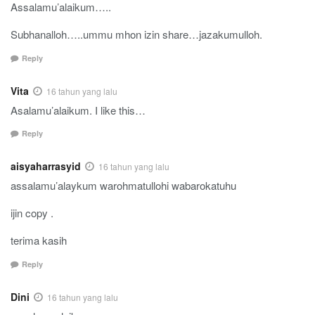
Assalamu’alaikum…..
Subhanalloh…..ummu mhon izin share…jazakumulloh.
Reply
Vita
16 tahun yang lalu
Asalamu’alaikum. I like this…
Reply
aisyaharrasyid
16 tahun yang lalu
assalamu’alaykum warohmatullohi wabarokatuhu
ijin copy .
terima kasih
Reply
Dini
16 tahun yang lalu