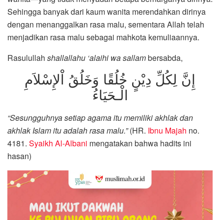
Sehingga banyak dari kaum wanita merendahkan dirinya
dengan menanggalkan rasa malu, sementara Allah telah
menjadikan rasa malu sebagai mahkota kemuliaannya.
Rasulullah
shallallahu ‘alaihi wa sallam
bersabda,
إِنَّ لِكُلِّ دِيْنٍ خُلُقًا وَخَلُقُ اْلإِسْلاَمِ
الْـحَيَاءُ
“Sesungguhnya setiap agama itu memiliki akhlak dan
akhlak Islam itu adalah rasa malu.”
(HR.
Ibnu Majah
no.
4181.
Syaikh Al-Albani
mengatakan bahwa hadits ini
hasan)