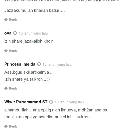
Jazzakumullah khairan katsir….
Reply
ova
16 tahun yang lalu
izin share jazakalloh khoir
Reply
Princess Imelda
16 tahun yang lalu
Ass,bgus skli artikelnya ..
Izin share ya,sukron .. :)
Reply
Wiwit Purramaranti,ST
16 tahun yang lalu
alhamdullilah…ana dpt lg nich ilmunya, mdh2an ana bs
menjlnkan apa yg ada dlm artikel ini… sukron…
Reply