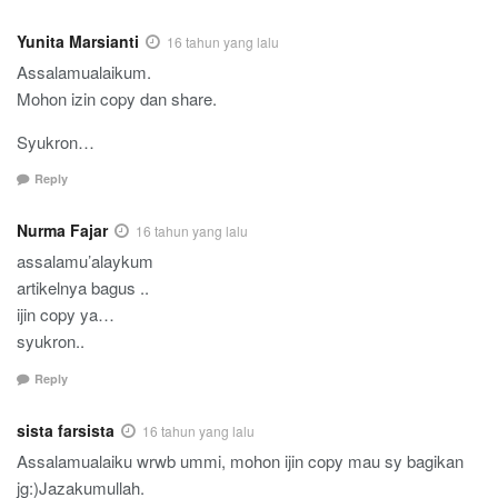
Yunita Marsianti
16 tahun yang lalu
Assalamualaikum.
Mohon izin copy dan share.
Syukron…
Reply
Nurma Fajar
16 tahun yang lalu
assalamu’alaykum
artikelnya bagus ..
ijin copy ya…
syukron..
Reply
sista farsista
16 tahun yang lalu
Assalamualaiku wrwb ummi, mohon ijin copy mau sy bagikan
jg:)Jazakumullah.