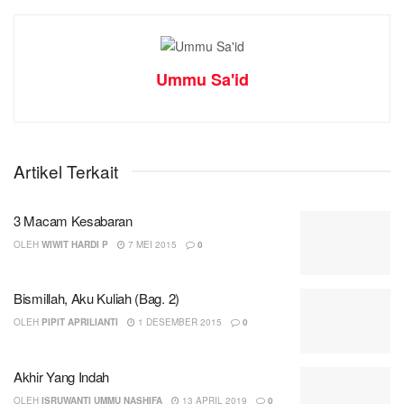
Ummu Sa'id
Artikel Terkait
3 Macam Kesabaran
OLEH
WIWIT HARDI P
7 MEI 2015
0
Bismillah, Aku Kuliah (Bag. 2)
OLEH
PIPIT APRILIANTI
1 DESEMBER 2015
0
Akhir Yang Indah
OLEH
ISRUWANTI UMMU NASHIFA
13 APRIL 2019
0