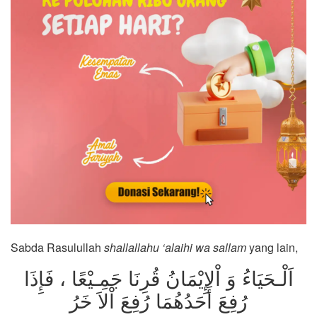
Sabda Rasulullah
shallallahu ‘alaihi wa sallam
yang lain,
اَلْـحَيَاءُ وَ اْلإِيْمَانُ قُرِنَا جَمِـيْعًا ، فَإِذَا
رُفِعَ أَحَدُهُمَا رُفِعَ اْلاَ خَرُ