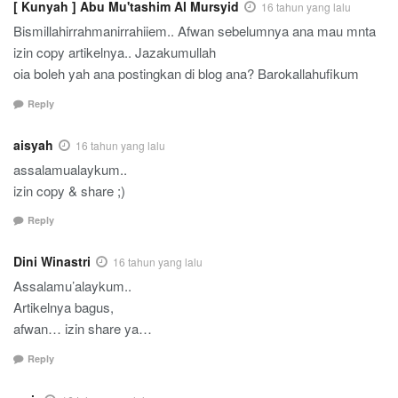
[ Kunyah ] Abu Mu'tashim Al Mursyid
16 tahun yang lalu
Bismillahirrahmanirrahiiem.. Afwan sebelumnya ana mau mnta
izin copy artikelnya.. Jazakumullah
oia boleh yah ana postingkan di blog ana? Barokallahufikum
Reply
aisyah
16 tahun yang lalu
assalamualaykum..
izin copy & share ;)
Reply
Dini Winastri
16 tahun yang lalu
Assalamu’alaykum..
Artikelnya bagus,
afwan… izin share ya…
Reply