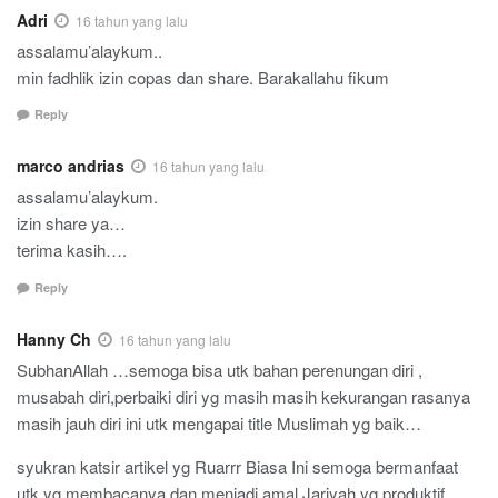
Adri
16 tahun yang lalu
assalamu’alaykum..
min fadhlik izin copas dan share. Barakallahu fikum
Reply
marco andrias
16 tahun yang lalu
assalamu’alaykum.
izin share ya…
terima kasih….
Reply
Hanny Ch
16 tahun yang lalu
SubhanAllah …semoga bisa utk bahan perenungan diri ,
musabah diri,perbaiki diri yg masih masih kekurangan rasanya
masih jauh diri ini utk mengapai title Muslimah yg baik…
syukran katsir artikel yg Ruarrr Biasa Ini semoga bermanfaat
utk yg membacanya dan menjadi amal Jariyah yg produktif…