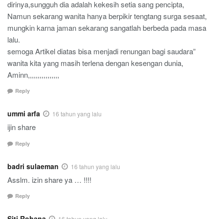
dirinya,sungguh dia adalah kekesih setia sang pencipta,
Namun sekarang wanita hanya berpikir tengtang surga sesaat,
mungkin karna jaman sekarang sangatlah berbeda pada masa
lalu.
semoga Artikel diatas bisa menjadi renungan bagi saudara”
wanita kita yang masih terlena dengan kesengan dunia,
Aminn,,,,,,,,,,,,,,,,
Reply
ummi arfa
16 tahun yang lalu
ijin share
Reply
badri sulaeman
16 tahun yang lalu
Asslm. izin share ya … !!!!
Reply
Siti Rohana
16 tahun yang lalu