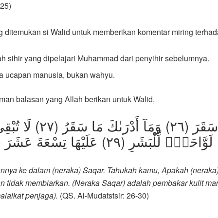
-25)
g ditemukan si Walid untuk memberikan komentar miring terhad
ah sihir yang dipelajari Muhammad dari penyihir sebelumnya.
ya ucapan manusia, bukan wahyu.
an balasan yang Allah berikan untuk Walid,
سَأُصْلِيهِ سَقَرَ (٢٦) وَمَآ أَدْرَى
nya ke dalam (neraka) Saqar. Tahukah kamu, Apakah (neraka) 
n tidak membiarkan. (Neraka Saqar) adalah pembakar kulit man
alaikat penjaga).
(QS. Al-Mudatstsir: 26-30)