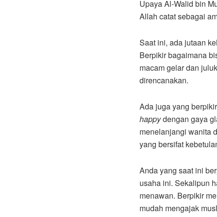
Upaya Al-Walid bin Mug
Allah catat sebagai a
Saat ini, ada jutaan 
Berpikir bagaimana bi
macam gelar dan juluka
direncanakan.
Ada juga yang berpiki
happy
dengan gaya gla
menelanjangi wanita 
yang bersifat kebetulan
Anda yang saat ini b
usaha ini. Sekalipun 
menawan. Berpikir men
mudah mengajak musli