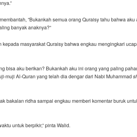
nya.”
 membantah, ”Bukankah semua orang Quraisy tahu bahwa aku 
aling banyak anaknya?”
an kepada masyarakat Quraisy bahwa engkau mengingkari uca
ng bisa aku berikan? Bukankah aku ini orang yang paling paha
i-muji Al-Quran yang telah dia dengar dari Nabi Muhammad
s
dak bakalan ridha sampai engkau memberi komentar buruk untu
waktu untuk berpikir,” pinta Walid.