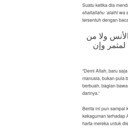
Suatu ketika dia men
shallallahu ‘alaihi wa 
tersentuh dengan baca
الأنس ولا من
 لمثمر وإن
”Demi Allah, baru sa
manusia, bukan pula b
berbuah, bagian bawah
darinya.”
Berita ini pun sampai
kekaguman terhadap 
harta mereka untuk d