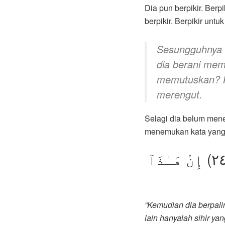
Dia pun berpikir. Berp
berpikir. Berpikir un
Sesungguhnya 
dia berani mem
memutuskan? K
merengut.
Selagi dia belum men
menemukan kata yang t
ثُمَّ أَدْبَرَ وَٱسْتَكْبَرَ (٢٣) فَقَالَ إِنْ هَـٰذَآ إِلَّا سِحْرٌۭ يُؤْثَرُ (٢٤) إِنْ هَـٰذَآ
“Kemudian dia berpalin
lain hanyalah sihir yan