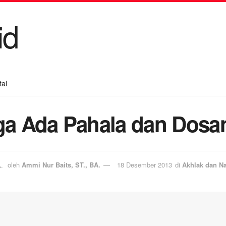
tal
uga Ada Pahala dan Dosa
oleh
Ammi Nur Baits, ST., BA.
18 Desember 2013
di
Akhlak dan Na