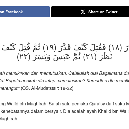
 on Facebook
Share on Twitter
نَظَرَ (٢١) ثُمَّ عَبَسَ وَبَسَرَ (٢٢)
lah memikirkan dan memutuskan. Celakalah dia! Bagaimana d
ia! Bagaimanakah dia tetap memutuskan? Kemudian dia memiki
merengut
.” (QS. Al-Mudatstsir: 18-22)
ntang Walid bin Mughirah. Salah satu pemuka Quraisy dari suku
kehebatannya dalam bersyair. Dia adalah ayah Khalid bin Wal
Mughirah.