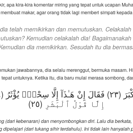
ikir, apa kira-kira komentar miring yang tepat untuk ucapan Mu
tuk membuat makar, agar orang tidak lagi memberi simpati kep
dia telah memikirkan dan memutuskan. Celakalah
utuskan? Kemudian celakalah dia! Bagaimanakah 
emudian dia memikirkan. Sesudah itu dia berma
emukan jawabannya, dia selalu merenggut, bermuka masam. Hi
epat untuknya. Ketika itu, dia baru mulai merasa sombong, d
إِلَّا قَوْلُ ٱلْبَشَرِ (٢٥)
g (dari kebenaran) dan menyombongkan diri. Lalu dia berkata, ‘
g dipelajari (dari tukang sihir terdahulu). Ini tidak lain hanyalah