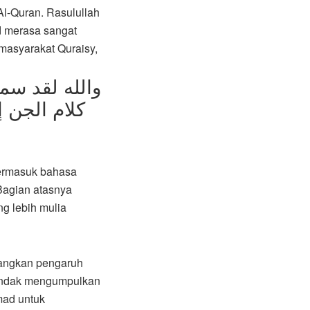
l-Quran. Rasulullah
d merasa sangat
masyarakat Quraisy,
والله لقد سمع
كلام الجن 
termasuk bahasa
Bagian atasnya
g lebih mulia
langkan pengaruh
endak mengumpulkan
mad untuk