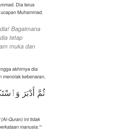
hammad. Dia terus
ada ucapan Muhammad.
 dia! Bagaimana
dia tetap
sam muka dan
ngga akhirnya dia
an menolak kebenaran,
(Al-Quran) ini tidak
 perkataan manusia.'”