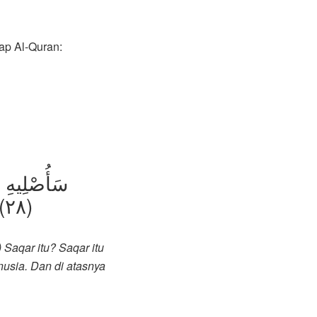
ap Al-Quran:
(٢٨) لَوَّاحَةٌۭ لِّلْبَشَرِ (٢٩) عَلَيْهَا تِسْعَةَ عَشَرَ (٣٠)
Saqar itu? Saqar itu
usia. Dan di atasnya