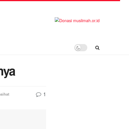
nya
1
sihat