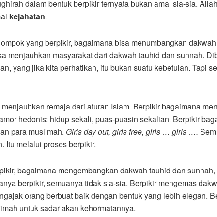
hirah dalam bentuk berpikir ternyata bukan amal sia-sia. Allah 
mal
kejahatan
.
kelompok yang berpikir, bagaimana bisa menumbangkan dakwah 
sa menjauhkan masyarakat dari dakwah tauhid dan sunnah. Di
n, yang jika kita perhatikan, itu bukan suatu kebetulan. Tapi 
r menjauhkan remaja dari aturan Islam. Berpikir bagaimana me
mor hedonis: hidup sekali, puas-puasin sekalian. Berpikir bag
dan para muslimah.
Girls day out, girls free, girls … girls ….
Semu
. Itu melalui proses berpikir.
erpikir, bagaimana mengembangkan dakwah tauhid dan sunnah,
hanya berpikir, semuanya tidak sia-sia. Berpikir mengemas dak
gajak orang berbuat baik dengan bentuk yang lebih elegan. B
mah untuk sadar akan kehormatannya.