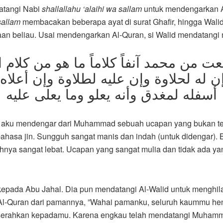
datangi Nabi
shallallahu ‘alaihi wa sallam
untuk mendengarkan A
sallam
membacakan beberapa ayat di surat Ghafir, hingga Wali
an beliau. Usai mendengarkan Al-Quran, si Walid mendatangi 
ت من محمد آنفاً كلاماً ما هو من كلام 
إن
له لحلاوة وإن عليه لطلاوة وإن أعلاه
أسفله لمغدق وأنه يعلو وما يعلى
عليه
ja aku mendengar dari Muhammad sebuah ucapan yang bukan 
ahasa jin. Sungguh sangat manis dan indah (untuk didengar). 
nya sangat lebat. Ucapan yang sangat mulia dan tidak ada yan
 kepada Abu Jahal. Dia pun mendatangi Al-Walid untuk menghi
Al-Quran dari pamannya, ”Wahai pamanku, seluruh kaummu h
iserahkan kepadamu. Karena engkau telah mendatangi Muham