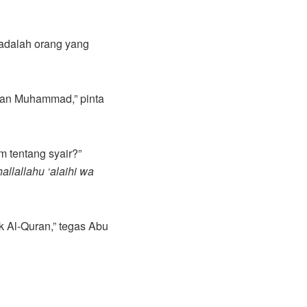
adalah orang yang
pan Muhammad,” pinta
m tentang syair?”
hallallahu ‘alaihi wa
k Al-Quran,” tegas Abu